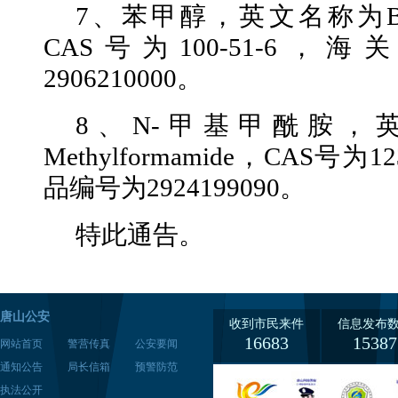
7、苯甲醇，英文名称为Benzy
CAS号为100-51-6
2906210000。
8、N-甲基甲酰胺，
Methylformamide，CAS号为
品编号为2924199090。
特此通告。
唐山公安
收到市民来件
信息发布
16683
15387
网站首页
警营传真
公安要闻
通知公告
局长信箱
预警防范
执法公开