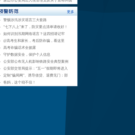
唐山市公安局出入境管理支队关于宣布外国
更多
警惕涉汛涉灾谣言三大套路
“七下八上”来了，防灾要点清单请收好！
如何识别汛期网络谣言？这四招请记牢
@高考生和家长，考后防诈骗，看这里
高考诈骗话术全披露
守护数据安全，保护个人信息
公安部公布无人机影响铁路安全典型案例
公安部交管局提示：“五一”假期即将进入
定制“骗局网”、诱导借贷、退费无门：部
爸妈，这个咱不信！