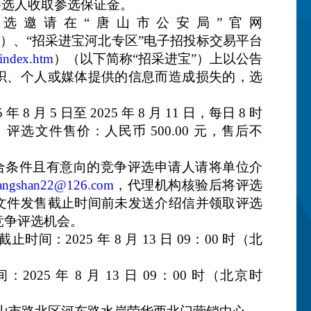
参选人收取参选保证金。
评选邀请在“唐山市公安局”官网
/
）、“招采进宝河北专区”电子招投标交易平台
/index
.htm
）（以下简称“招采进宝”）上以公告
织、个人或媒体
提供的信息而造成损失的，选
。
8 月 5 日至 2025 年 8 月 11 日，每日 8 时
。
评选文件售价：人民币 500.00 元，售后不
符合条件且有意向的竞争评选申请人请将单位介
angshan22@126.com
，代理机构核验后将评选
文件发售截止时间前未发送介绍信并领取评选
竞争评选机会。
时间：2025 年 8 月 13 日 09：00 时（北
025 年 8 月 13 日 09：00 时（北京时