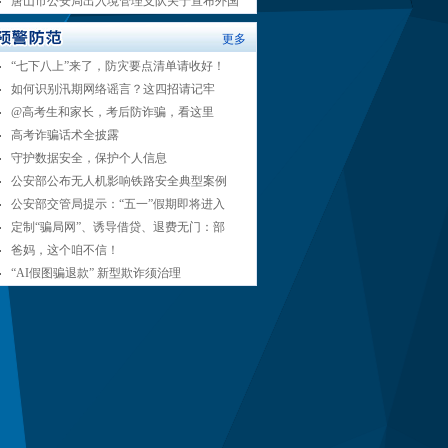
唐山市公安局出入境管理支队关于宣布外国
更多
“七下八上”来了，防灾要点清单请收好！
如何识别汛期网络谣言？这四招请记牢
@高考生和家长，考后防诈骗，看这里
高考诈骗话术全披露
守护数据安全，保护个人信息
公安部公布无人机影响铁路安全典型案例
公安部交管局提示：“五一”假期即将进入
定制“骗局网”、诱导借贷、退费无门：部
爸妈，这个咱不信！
“AI假图骗退款” 新型欺诈须治理