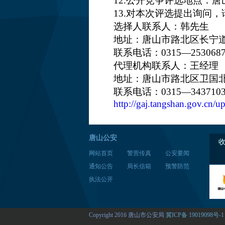
12.公开竞争评选地点：
13.对本次评选提出询问
选择人联系人：韩先生
地址：唐山市路北区长宁道 
联系电话：0315—253068
代理机构联系人：王经理
地址：唐山市路北区卫国北路
联系电话：0315—343710
http://gaj.tangshan.gov.cn
唐山公安
网站首页
警营传真
公安要闻
通知公告
局长信箱
预警防范
执法公开
Copyright 2016 唐山市公安局
冀ICP备 19019098号-1