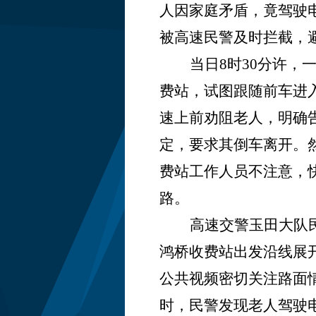
人因家庭矛盾，竟驾驶
被高速民警及时拦截，
当日
8时30分许
费站，试图跟随前车进
速上前劝阻老人，明确
定，要求其倒车离开。
费站工作人员不注意，
路。
高速交警玉田大队
鸿桥收费站出发沿线展
公共视频密切关注路面
时，民警发现老人驾驶