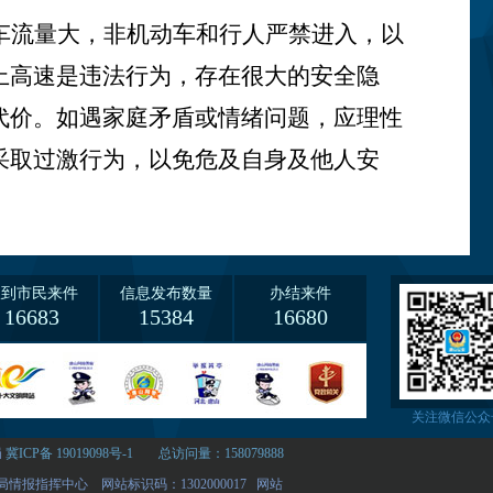
车流量大，非机动车和行人严禁进入，以
上高速是违法行为，存在很大的安全隐
代价。如遇家庭矛盾或情绪问题，应理性
采取过激行为，以免危及自身及他人安
收到市民来件
信息发布数量
办结来件
16683
15384
16680
关注微信公众
局
冀ICP备 19019098号-1
总访问量：158079888
情报指挥中心 网站标识码：1302000017
网站