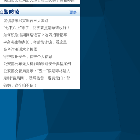
唐山市公安局出入境管理支队关于宣布外国
更多
警惕涉汛涉灾谣言三大套路
“七下八上”来了，防灾要点清单请收好！
如何识别汛期网络谣言？这四招请记牢
@高考生和家长，考后防诈骗，看这里
高考诈骗话术全披露
守护数据安全，保护个人信息
公安部公布无人机影响铁路安全典型案例
公安部交管局提示：“五一”假期即将进入
定制“骗局网”、诱导借贷、退费无门：部
爸妈，这个咱不信！