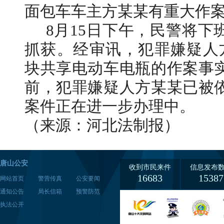
面包车车主方某某有重大作
8月15日下午，民警将下
抓获。经审讯，犯罪嫌疑人
块共享电动车电瓶的作案事
前，犯罪嫌疑人方某某已被
案件正在进一步办理中。
（来源：河北法制报）
唐山公安
收到市民来件
信息发布
16683
15387
网站首页
警营传真
公安要闻
通知公告
局长信箱
预警防范
执法公开