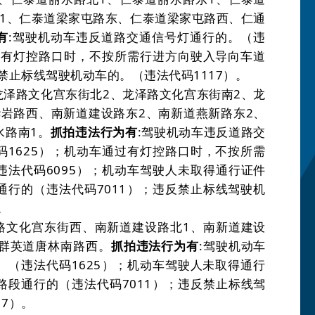
1
、仁泰道梁家屯路东、仁泰道梁家屯路西、仁通
有
:
驾驶机动车违反道路交通信号灯通行的。
（违
过有灯控路口时，不按所需行进方向驶入导向车道
禁止标线驾驶机动车的。
（违法代码
1117
）。
龙泽路文化宫东街北
2
、龙泽路文化宫东街南
2
、龙
华岩路西、南新道建设路东
2
、南新道燕新路东
2
、
水路南
1。
抓拍违法行为有
:
驾驶机动车违反道路交
码
1625
）
；机动车通过有灯控路口时，不按所需
违法代码
6095
）
；机动车驾驶人未取得通行证件
通行的
（违法代码
7011
）
；违反禁止标线驾驶机
。
路文化宫东街西、南新道建设路北
1
、南新道建设
群英道唐林南路西。
抓拍违法行为有
:
驾驶机动车
。
（违法代码
1625
）
；机动车驾驶人未取得通行
路段通行的
（违法代码
7011
）
；违反禁止标线驾
17
）。