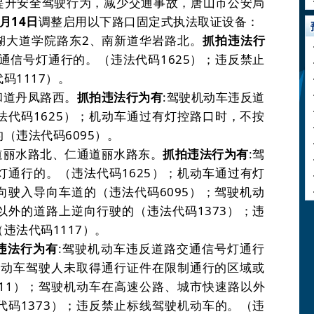
提升安全驾驶行为，减少交通事故，唐山市公安局
月
14
日
调整启用以下路口固定式执法取证设备：
湖大道学院路东
2
、南新道华岩路北。
抓拍违法行
通信号灯通行的。
（违法代码
1625
）
；违反禁止
代码
1117
）。
和道丹凤路西。
抓拍违法行为有
:
驾驶机动车违反道
法代码
1625
）
；机动车通过有灯控路口时，不按
的
（违法代码
6095
）。
道丽水路北、仁通道丽水路东。
抓拍违法行为有
:
驾
灯通行的。
（违法代码
1625
）
；机动车通过有灯
向驶入导向车道的
（违法代码
6095
）
；驾驶机动
以外的道路上逆向行驶的
（违法代码
1373
）
；违
（违法代码
1117
）。
违法行为有
:
驾驶机动车违反道路交通信号灯通行
机动车驾驶人未取得通行证件在限制通行的区域或
11
）
；驾驶机动车在高速公路、城市快速路以外
代码
1373
）
；违反禁止标线驾驶机动车的。
（违