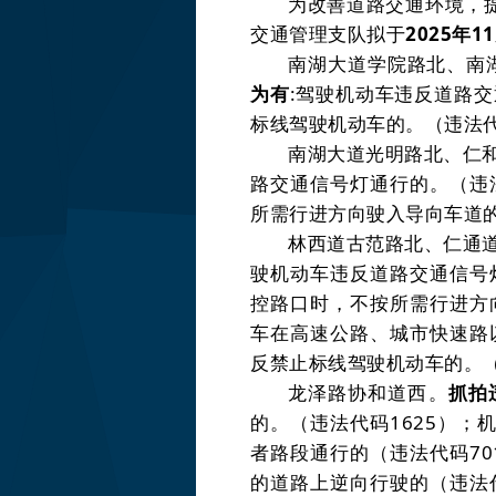
为改善道路交通环境，
交通管理支队拟于
2025
年
11
南湖大道学院路北、南
为有
:
驾驶机动车违反道路交
标线驾驶机动车的。
（违法
南湖大道光明路北、仁
路交通信号灯通行的。
（违
所需行进方向驶入导向车道
林西道古范路北、仁通
驶机动车违反道路交通信号
控路口时，不按所需行进方
车在高速公路、城市快速路
反禁止标线驾驶机动车的。
龙泽路协和道西。
抓拍
的。
（违法代码
1625
）
；
者路段通行的
（违法代码
70
的道路上逆向行驶的
（违法