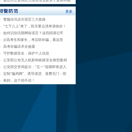
唐山市公安局出入境管理支队关于宣布外国
更多
警惕涉汛涉灾谣言三大套路
“七下八上”来了，防灾要点清单请收好！
如何识别汛期网络谣言？这四招请记牢
@高考生和家长，考后防诈骗，看这里
高考诈骗话术全披露
守护数据安全，保护个人信息
公安部公布无人机影响铁路安全典型案例
公安部交管局提示：“五一”假期即将进入
定制“骗局网”、诱导借贷、退费无门：部
爸妈，这个咱不信！