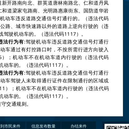
道新开路南向北、群英道唐林南路北、仁和道丹凤
仁和道梁家屯路南、光明路惠康街东、国防道华岩
机动车违反道路交通信号灯通行的。
（违法代码
速公路、城市快速路以外的道路上逆向行驶的
（违
线驾驶机动车的。
（违法代码
1117
）。
违法行为有
:
驾驶机动车违反道路交通信号灯通行
机动车通过有灯控路口时，不按所需行进方向驶入
5
）
；机动车不在机动车道内行驶的
（违法代码
机动车的。
（违法代码
1117
）。
违法行为有
:
驾驶机动车违反道路交通信号灯通行
机动车驾驶人未取得通行证件在限制通行的区域或
11
）
；机动车不在机动车道内行驶的
（违法代码
机动车的。
（违法代码
1117
）。
遵守交通规则。
收到市民来件
信息发布数量
办结来件