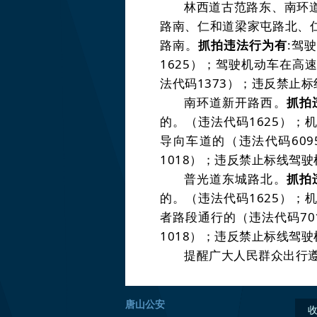
林西道古范路东、南环
路南、仁和道梁家屯路北、
路南。
抓拍违法行为有
:
驾驶
1625
）
；驾驶机动车在高
法代码
1373
）
；违反禁止标
南环道新开路西。
抓拍
的。
（违法代码
1625
）
；
导向车道的
（违法代码
609
1018
）
；违反禁止标线驾驶
普光道东城路北。
抓拍
的。
（违法代码
1625
）
；
者路段通行的
（违法代码
70
1018
）
；违反禁止标线驾驶
提醒广大人民群众出行
唐山公安