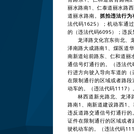
丽水路南
1
、仁泰道丽水路西
道丽水路南。
抓拍违法行为
法代码
1625
）
；机动车通
的
（违法代码
6095
）
；违反
龙泽路文化宫东街北、
泽南路大成路南
1
、煤医道
南新道站前路东、仁和道丽
通信号灯通行的。
（违法代
行进方向驶入导向车道的
（
在限制通行的区域或者路段
动车的。
（违法代码
1117
）
林西道新光路北、龙泽
路南
1
、南新道建设路西
1
、
违反道路交通信号灯通行的
证件在限制通行的区域或者
驶机动车的。
（违法代码
11