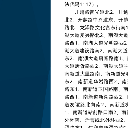
法代码
1117
）。
开越路普光道北
2
、开
北
2
、开越路中兴道东、开
路北、龙泽路文化宫东街南
湖大道复兴路北
2
、南湖大
路西
1
、南湖大道光明路西
2
湖大道建设路南
2
、南湖大道
东
2
、南湖大道唐胥路南
1
、
大道唐胥路西
2
、南湖大道
南新道大里路南、南新道光
东
2
、南新道华岩路西
2
、南
路东
1
、南新道卫国路南、
路西
1
、南新道新湖路西
2
、
道友谊路北向南
2
、南新道
1
、南新道站前路口南
2
、南
外环南、迁曹线北外环西
2
胥路东
1
、仁和道唐胥路南
2