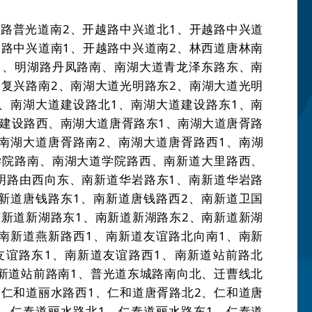
越路普光道南
2
、开越路中兴道北
1
、开越路中兴道
越路中兴道南
1
、开越路中兴道南
2
、林西道唐林南
1
、明湖路丹凤路南、南湖大道青龙泽东路东、南
道复兴路南
2
、南湖大道光明路东
2
、南湖大道光明
、南湖大道建设路北
1
、南湖大道建设路东
1
、南
建设路西、南湖大道唐胥路东
1
、南湖大道唐胥路
南湖大道唐胥路南
2
、南湖大道唐胥路西
1
、南湖
学院路南、南湖大道学院路西、南新道大里路西、
明路由西向东、南新道华岩路东
1
、南新道华岩路
新道唐钱路东
1
、南新道唐钱路西
2
、南新道卫国
南新道新湖路东
1
、南新道新湖路东
2
、南新道新湖
南新道燕新路西
1
、南新道友谊路北向南
1
、南新
友谊路东
1
、南新道友谊路西
1
、南新道站前路北
新道站前路南
1
、普光道东城路南向北、迁曹线北
、仁和道丽水路西
1
、仁和道唐胥路北
2
、仁和道唐
、仁泰道丽水路北
1
、仁泰道丽水路东
1
、仁泰道