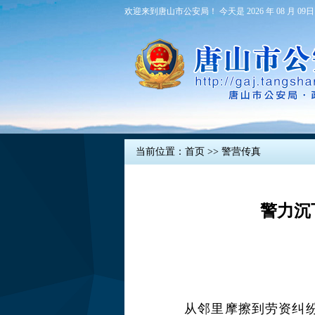
欢迎来到唐山市公安局！ 今天是 2026 年 08 月 09日
当前位置：
首页
>>
警营传真
警力沉
从邻里摩擦到劳资纠