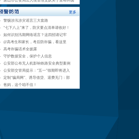
唐山市公安局出入境管理支队关于宣布外国
更多
警惕涉汛涉灾谣言三大套路
“七下八上”来了，防灾要点清单请收好！
如何识别汛期网络谣言？这四招请记牢
@高考生和家长，考后防诈骗，看这里
高考诈骗话术全披露
守护数据安全，保护个人信息
公安部公布无人机影响铁路安全典型案例
公安部交管局提示：“五一”假期即将进入
定制“骗局网”、诱导借贷、退费无门：部
爸妈，这个咱不信！