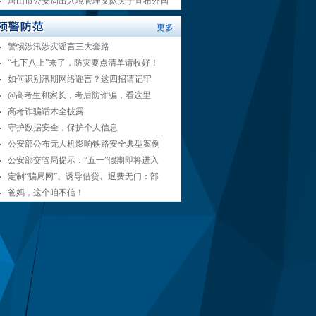
唐山市公安局出入境管理支队关于宣布外国
更多
警惕涉汛涉灾谣言三大套路
“七下八上”来了，防灾要点清单请收好！
如何识别汛期网络谣言？这四招请记牢
@高考生和家长，考后防诈骗，看这里
高考诈骗话术全披露
守护数据安全，保护个人信息
公安部公布无人机影响铁路安全典型案例
公安部交管局提示：“五一”假期即将进入
定制“骗局网”、诱导借贷、退费无门：部
爸妈，这个咱不信！