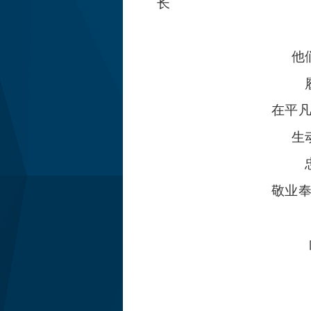
长
他
在平
生
敬业