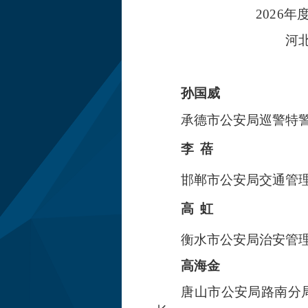
2026
河
孙国威
承德市公安局巡警特
李
蓓
邯郸市公安局交通管
高
虹
衡水市公安局治安管
高海金
唐山市公安局路南分