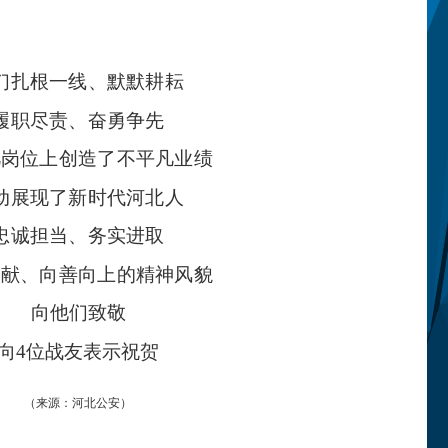
们扎根一线、默默耕耘
履职尽责、奋勇争先
凡岗位上创造了不平凡业绩
动展现了新时代河北人
忠诚担当、务实进取
奉献、向善向上的精神风貌
向他们致敬
向
4位战友表示祝贺
（来源：河北公安）