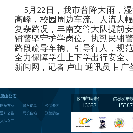
5月22日，我市普降大雨，
高峰，校园周边车流、人流大
复杂路况，丰南交管大队提前
辅警坚守护学岗位。执勤民辅
路段疏导车辆、引导行人，规
全力保障学生上下学出行安全
新闻网，记者 卢山 通讯员 甘广
唐山公安
收到市民来件
信息发布
16683
15387
网站首页
警营传真
公安要闻
通知公告
局长信箱
预警防范
执法公开