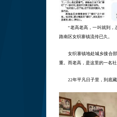
“老高老高，一叫就到，
路南区
女织寨镇
流传已久。
女织寨镇地处城乡接合
重。而老高，是这里的一名社
22年平凡日子里，到底