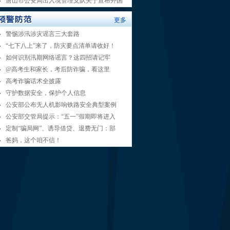
唐山市公安局出入境管理支队关于宣布外国
更多
警惕涉汛涉灾谣言三大套路
“七下八上”来了，防灾要点清单请收好！
如何识别汛期网络谣言？这四招请记牢
@高考生和家长，考后防诈骗，看这里
高考诈骗话术全披露
守护数据安全，保护个人信息
公安部公布无人机影响铁路安全典型案例
公安部交管局提示：“五一”假期即将进入
定制“骗局网”、诱导借贷、退费无门：部
爸妈，这个咱不信！