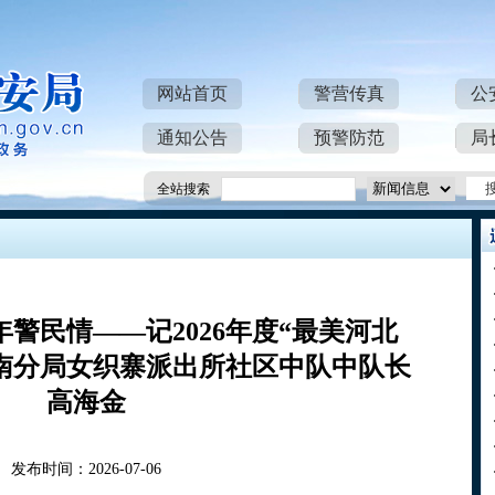
网站首页
警营传真
公
通知公告
预警防范
局
全站搜索
年警民情——记2026年度“最美河北
南分局女织寨派出所社区中队中队长
高海金
发布时间：2026-07-06