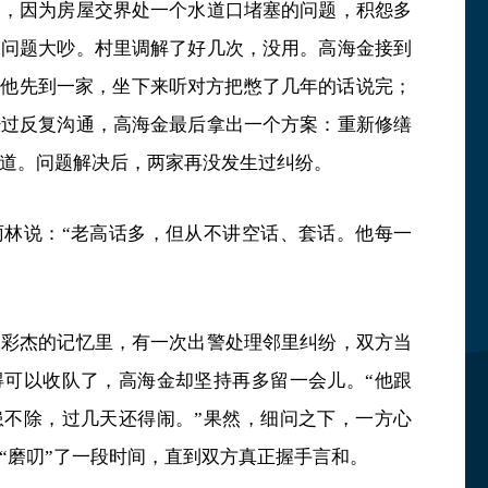
民，因为房屋交界处一个水道口堵塞的问题，积怨多
水问题大吵。村里调解了好几次，没用。高海金接到
。他先到一家，坐下来听对方把憋了几年的话说完；
经过反复沟通，高海金最后拿出一个方案：重新修缮
道。问题解决后，两家再没发生过纠纷。
雨林说：“老高话多，但从不讲空话、套话。他每一
张彩杰的记忆里，有一次出警处理邻里纠纷，双方当
得可以收队了，高海金却坚持再多留一会儿。“他跟
患不除，过几天还得闹。”果然，细问之下，一方心
“磨叨”了一段时间，直到双方真正握手言和。