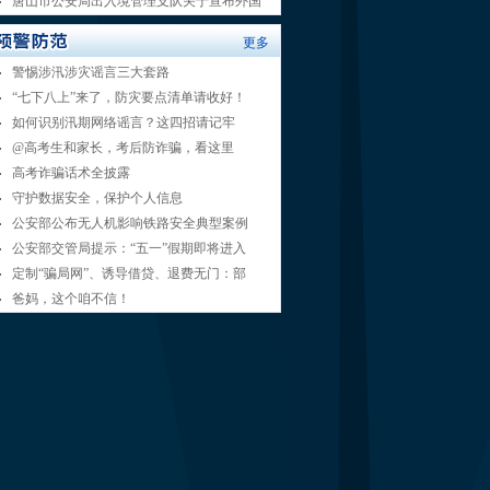
唐山市公安局出入境管理支队关于宣布外国
更多
警惕涉汛涉灾谣言三大套路
“七下八上”来了，防灾要点清单请收好！
如何识别汛期网络谣言？这四招请记牢
@高考生和家长，考后防诈骗，看这里
高考诈骗话术全披露
守护数据安全，保护个人信息
公安部公布无人机影响铁路安全典型案例
公安部交管局提示：“五一”假期即将进入
定制“骗局网”、诱导借贷、退费无门：部
爸妈，这个咱不信！