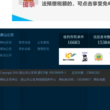
唐山公安
收到市民来件
信息发布
16683
15384
网站首页
警营传真
公安要闻
通知公告
局长信箱
预警防范
执法公开
Copyright 2016 唐山市公安局
冀ICP备 19019098号-1
总访问量：158081262
网站主管单位：唐山市公安局情报指挥中心 网站标识码：1302000017
网站地图