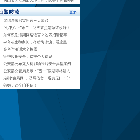
唐山市公安局出入境管理支队关于宣布外国
更多
警惕涉汛涉灾谣言三大套路
“七下八上”来了，防灾要点清单请收好！
如何识别汛期网络谣言？这四招请记牢
@高考生和家长，考后防诈骗，看这里
高考诈骗话术全披露
守护数据安全，保护个人信息
公安部公布无人机影响铁路安全典型案例
公安部交管局提示：“五一”假期即将进入
定制“骗局网”、诱导借贷、退费无门：部
爸妈，这个咱不信！