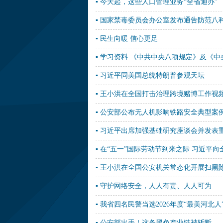
▪ 今天起，这些人口管理业务“全省通办”
▪ 国家禁毒委员会办公室发布通告防范八
▪ 民生向暖 信心更足
▪ 学习资料 《中共中央八项规定》及《
▪ 习近平同美国总统特朗普参观天坛
▪ 王小洪在全国打击治理跨境赌博工作视
▪ 公安部公布无人机影响铁路安全典型案
▪ 习近平出席加强基础研究座谈会并发表
▪ 在“五一”国际劳动节到来之际 习近
▪ 王小洪在全国公安机关常态化开展扫
▪ 守护网络安全，人人有责、人人可为
▪ 我省四名民警当选2026年度“最美河北人
▪ 公安部出手！这条黑色产业链被斩断