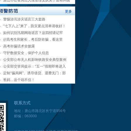
唐山市公安局出入境管理支队关于宣布外国
电话
15030560062
更多
警惕涉汛涉灾谣言三大套路
15533850888
19931500689
“七下八上”来了，防灾要点清单请收好！
15030599688
如何识别汛期网络谣言？这四招请记牢
18630508005
@高考生和家长，考后防诈骗，看这里
13315549000
高考诈骗话术全披露
18132255626
守护数据安全，保护个人信息
公安部公布无人机影响铁路安全典型案例
公安部交管局提示：“五一”假期即将进入
定制“骗局网”、诱导借贷、退费无门：部
爸妈，这个咱不信！
联系方式
地址：唐山市路北区长宁道956号
邮编：063000