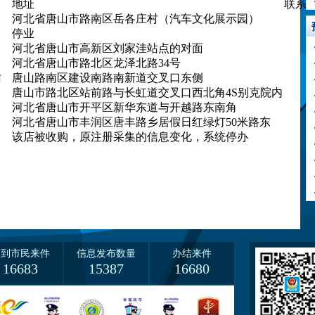
地址
联系
河北省唐山市路南区岳各庄村（汽车文化展示园）
停业
河北省唐山市高新区刘家洼站点的对面
河北省唐山市路北区龙泽北路34号
站
唐山路南区建设南路南新道交叉口东侧
唐山市路北区站前路与长虹道交叉口西北角4S别克院内
河北省唐山市开平区新华东道与开越路东南角
河北省唐山市丰润区唐丰路乡居假日红绿灯50米路东
司
该店被收购，原注册采集的信息变化，系统停办
收到市民来件
信息发布数量
办结来件
16683
15387
16680