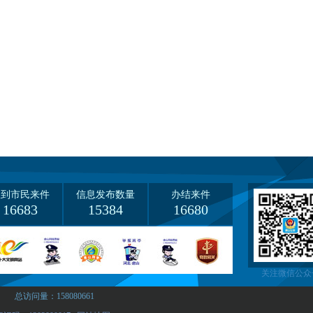
收到市民来件
信息发布数量
办结来件
16683
15384
16680
关注微信公众
总访问量：158080661