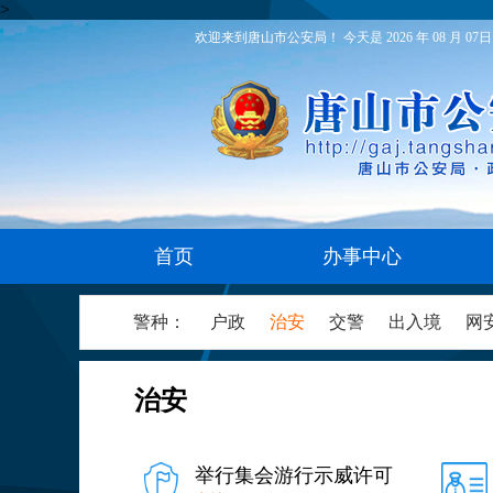
>
欢迎来到唐山市公安局！ 今天是 2026 年 08 月 07日
首页
办事中心
警种：
户政
治安
交警
出入境
网
治安
举行集会游行示威许可