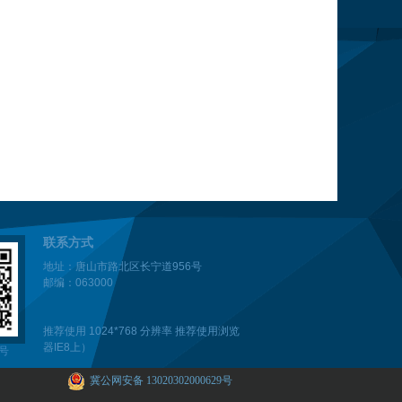
联系方式
地址：唐山市路北区长宁道956号
邮编：063000
推荐使用 1024*768 分辨率 推荐使用浏览
器IE8上）
号
冀公网安备 13020302000629号